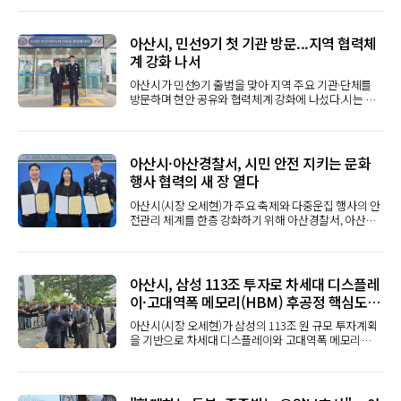
아산시, 민선9기 첫 기관 방문...지역 협력체
계 강화 나서
아산시가 민선9기 출범을 맞아 지역 주요 기관·단체를
방문하며 현안 공유와 협력체계 강화에 나섰다.시는 지
난 2일 대한노인회 아산시지회, 아산교육지원청, 아산소
방서, 아산경찰서, 아산세무서를 차례로 방문해 각 기관
장과 상견례를 갖고 지역 발전을 위한 협력 방안을 논의
했다.이번 방문은 민선9기 출범을 알리고 주요 기관과의
아산시·아산경찰서, 시민 안전 지키는 문화
소통을 통해 지역 현안을 공유하는 한편, 행정·교육·복
행사 협력의 새 장 열다
지·안전 분야의 유기적인 협력 기반을 구축하기 위해 마
련됐다.기관별 면담에서는 노인복지 증진과 교육환경
아산시(시장 오세현)가 주요 축제와 다중운집 행사의 안
개선, 시민 안전 강화, 지역 치안 협력, 안정적인 세정 운
전관리 체계를 한층 강화하기 위해 아산경찰서, 아산문
영 등 주요 현안이 폭넓게 논의됐다. 특히 아산경찰서에
화재단과 손을 맞잡았다.시는 2일 아산경찰서에서 아산
서는 아산시와 아산문화재단이 함께 참여하는 업무협약
경찰서, 아산문화재단과 함께 ‘지역 안전문화 확립 및 문
을 체결해 지역 안전문화 확립과 문화행사 안전관리를
화예술 활성화를 위한 업무협약’을 체결했다.이번 협약
위한 협력체계를 더욱 공고히 했다.시는 앞으로도 주요
은 아산시 주요 문화행사와 축제 현장에서 시민 안전을
아산시, 삼성 113조 투자로 차세대 디스플레
기관·단체와 긴밀한 협력 관계를 유지하며 시민이 체감
위해 긴밀히 협력해 온 아산경찰서와의 협조체계를 더
이·고대역폭 메모리(HBM) 후공정 핵심도시
할 수 있는 성과를 만들어 갈 계획이다. 또 ‘2026년 아산
욱 공고히 하고, 경찰관 복지 향상과 지역 문화예술 활성
방문의 해'를 계기로 기관 간 협력을 더욱 강화해 안전하
도약
화를 함께 도모하기 위해 마련됐다. 특히 지난 6월 아산
아산시(시장 오세현)가 삼성의 113조 원 규모 투자계획
고 품격 있는 관광도시 조성과 지역경제 활성화를 함께
경찰서의 제안으로 세 기관 간 상호지원체계 구축 논의
을 기반으로 차세대 디스플레이와 고대역폭 메모리
이끌어 나가겠다고 밝혔다.
가 시작되면서 이번 협약으로 이어졌다.협약식에는 아
(HBM) 반도체 후공정 핵심 거점으로 도약한다.아산시
산시장, 아산경찰서장, 아산문화재단 대표이사 등 관계
는 2일 삼성디스플레이 아산캠퍼스에서 열린 ‘충청권 첨
자들이 참석했으며, 협약서 서명과 교환, 기념촬영에 이
단산업 발전비전 국민보고회’를 계기로, 삼성의 대규모
어 제65회 아산 성웅 이순신축제의 안전한 개최에 기여
투자계획이 실제 착공과 고용, 지역경제 활성화로 이어