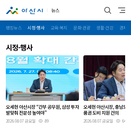
뉴스
랭킹뉴스
시정·행사
교육·복지
문화·관광
생활·건강
경제·
시정·행사
오세현 아산시장 “간부 공무원, 삼성 투자
오세현 아산시장, 충남도
발맞춰 전문성 높여야”
품권 도비 지원 건의
2026.08.07 금요일
89
2026.08.07 금요일
64