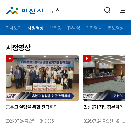
뉴스
전체보기
시정영상
브리핑
TV방영
기획영상
홍보영상
시정영상
음봉고 설립을 위한 전략회의
민선9기 지방정부회의
2026.07.24 금요일
1,905
2026.07.24 금요일
1,848