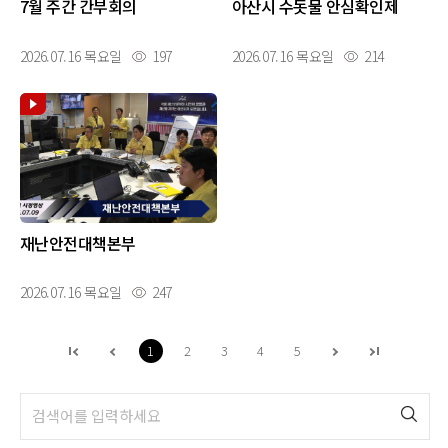
7월 주간 간부회의
아산시 수돗물 안심확인제
2026.07.16 목요일
197
2026.07.16 목요일
214
재난안전대책본부
2026.07.16 목요일
247
1
2
3
4
5