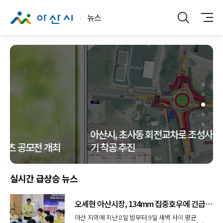
뉴스
아산시, 초사동 회전교차로 조성사업 속도… 조
기 착공 추진
실시간 급상승 뉴스
오세현 아산시장, 134mm 집중호우에 긴급재난대책회의 소집
아산 지역에 지난 8일 밤부터 9일 새벽 사이 평균