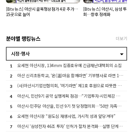
뜻한 마음을 담아 라면 1,400개(110만 원 상당)를 기탁
욱 따뜻하게 만드는 원동력이라고 생각한다”고 말했다.
후 변화 속에서 가장 중요한 것은 단 한 명의 인명피해
했다. 이는 단순한 물품 기부를 넘어 관내 기업이 복지
한편, 신리초등학교 학생과 학부모회는 희망2025 나눔
도 발생하지 않도록 하는 것”이라고 말했다.이어 “경찰
[Btv 뉴스] 아산시 골목형상점가 4곳 추가…
[Btv 뉴스] 아산시, 삼성 투자
사업에 적극 참여하는 사회공헌의 출발점이자, 민간의
캠페인 성금 300만 원, 희망2026 나눔캠페인 성금 229
과 소방 등 관계기관과 유기적으로 협력해 지하차도 등
15곳으로 늘어
회…향후 정례화
자발적인 나눔을 통해 지역사회 복지안전망을 더욱 공
만 원을 기탁하는 등 지속적인 나눔활동을 이어오며 지
위험지역은 선제적이고 단호하게 통제하고, 시민 불편
고히 하는 계기가 될 것으로 기대된다.강현규 회장은
역사회 나눔문화 확산에 앞장서고 있다.
을 최소화할 수 있도록 우회도로 안내 등 상황 전파도
“‘여기라면’ 개소 소식을 듣고 어려운 이웃들에게 조금
빈틈없이 이뤄져야 한다”고 주문했다.또한 지난 2020
이나마 힘이 되고자 협의회 회원들이 가장 먼저 뜻을 모
년 송악면 역촌리 수해 당시 이장의 헌신적인 기지로 인
아 후원에 참여하게 됐다”며 “작은 정성이지만 어려운
명사고를 막았던 사례를 언급하면서 산사태 위험지역
분야별 랭킹뉴스
더보기
이웃들에게 따뜻한 위로와 힘이 되기를 바라며, 앞으로
주민의 선제적 대피와 빈틈없는 예찰 활동도 지시했다.
도 지역사회와 함께하는 나눔활동으로 기업의 사회적
끝으로 오 시장은 “비가 그친 뒤에는 농로와 농경지 침
책임을 다하겠다”고 말했다.장보윤 음봉산동종합사회
수 등 각종 피해 신고가 이어질 것”이라며 “재난 상황에
시정·행사
복지관장은 “협의회가 제1호 후원처로 따뜻한 나눔을
는 시민의 생명과 재산을 지킨다는 책임감을 갖고 접수
실천해 주시고, 시에서도 사업이 안정적으로 운영될 수
부터 복구까지 적극적으로 대응해 달라”고 당부했다.
있도록 협력해 주셔서 복지관에 큰 힘이 되고 있다”며
오세현 아산시장, 134mm 집중호우에 긴급재난대책회의 소집
1
“앞으로도 시와 긴밀히 협력해 복지사각지대와 고립가
구를 적극 발굴하고, 필요한 복지서비스를 신속히 연계
아산 신리초등학교, ‘온(溫)마음 함께라면’ 기부행사로 라면 1,442개 후원
2
하는 데 최선을 다하겠다”고 말했다.오세현 아산시장은
“지역사회를 위해 ‘여기라면’ 사업의 첫 후원처로 선뜻
(사)아산시기업인협의회, ‘여기라면’ 제1호 후원으로 따뜻한 나눔 실천
나눔에 동참해 주신 협의회에 깊이 감사드린다”며 “이
3
번 후원은 민관이 협력할 때 얼마나 큰 시너지를 낼 수
아산시, 민선9기 공약 실행계획 점검…“기업투자·시민체감 성과 함께 높인다”
있는지를 보여주는 좋은 사례가 될 것으로 기대한다”고
4
말했다.이어 “앞으로도 더 많은 기업과 시민들이 나눔
에 동참할 수 있는 협력 기반을 확대해 복지사각지대와
아산시-민주당 아산을, 민선 9기 첫 당정협의회…‘50만 자족도시’ 실현 맞손
5
고립가구를 촘촘히 살피고, 모두가 함께하는 따뜻한 복
지도시 아산을 만들어 가겠다”고 말했다.한편, 아산시
오세현 아산시장 “원도심 재생사업, 가시적 성과 앞당겨야”
6
는 ‘여기라면’ 사업과 ‘그냥드림’ 사업을 연계해 위기가
구와 먹거리 취약계층을 신속하게 발굴·지원하고 있으
아산시 ‘삼성전자 46조 투자’ 인허가 절차 본격화…실행 단계 돌입
7
며, 민관 협력을 기반으로 지속가능한 나눔문화 조성과