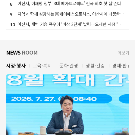
촘촘한 복지안전망 구축에 힘쓰고 있다.
아산시, 이재명 정부 ‘3대 메가프로젝트’ 전국 최초 첫 삽 뜬다
8
지역과 함께 성장하는 ㈜케이에스오토시스, 아산시에 따뜻한 나눔 실천
9
아산시, 새벽 기습 폭우에 ‘비상 2단계’ 발령…오세현 시장 “주민 안전 대책 총력” 당부
10
NEWS
ROOM
더보기
시정·행사
교육·복지
문화·관광
생활·건강
경제·환경