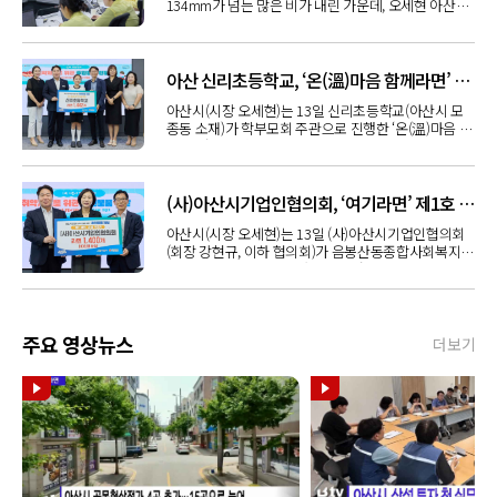
134mm가 넘는 많은 비가 내린 가운데, 오세현 아산시
장이 9일 오전 긴급 재난대책 회의를 개최하고 시민 안
전 확보와 인명피해 방지를 위한 총력 대응을 지시했다.
시에 따르면, 지난 8일부터 이어진 비로 이날 오전 5시
20분 호우주의보가 발표된 데 이어, 오전 7시 40분을
아산 신리초등학교, ‘온(溫)마음 함께라면’ 기부행사로 라면 1,442개 후원
기해 호우경보로 격상됐다. 8일부터 9일까지 이틀간 누
아산시(시장 오세현)는 13일 신리초등학교(아산시 모
적 강우량은 9일 오전 9시 30분 기준 평균 134.8㎜를
종동 소재)가 학부모회 주관으로 진행한 ‘온(溫)마음 함
기록했으며, 영인면이 161mm로 가장 많았다. 인근 음
께라면’ 기부행사를 통해 모은 라면을 지역 내 취약계층
봉면(155mm)과 둔포면(154mm)에도 많은 비가 내렸
에 후원했다고 밝혔다.이번 행사는 학생들이 나눔과 이
다. 이에 따라 시는 8일 밤 10시부터 재난안전대책본부
웃사랑의 가치를 직접 경험하고, 배려와 공동체 의식을
비상 1단계를 가동하고 안전총괄과 등 60여 명이 밤샘
자연스럽게 배울 수 있는 기회를 제공하고자 신리초등
비상근무를 실시하며 상황을 예의주시하고 있다.이번
(사)아산시기업인협의회, ‘여기라면’ 제1호 후원으로 따뜻한 나눔 실천
학교 학부모회 주관으로 마련됐다.학생과 학부모가 함
비로 현재까지 가로수 전도 2건과 씽크홀 1개소 등이
아산시(시장 오세현)는 13일 (사)아산시기업인협의회
께 참여해 자발적으로 모은 라면 1,442개는 아산시 기
발생했으나 조치를 완료했으며 인명피해는 없는 것으
(회장 강현규, 이하 협의회)가 음봉산동종합사회복지관
초푸드뱅크를 통해 먹거리 지원이 필요한 취약계층과
로 집계됐다. 호우경보 발표 이후에는 읍내동·곡교동
세교분관에서 운영 중인 ‘여기라면’ 사업의 제1호 후원
복지사각지대 대상자들에게 전달될 예정이다.서백희
지하차도 2개소와 신풍교·봉강교 하상도로 2개소를 통
처로 참여해 라면 1,400개를 후원했다고 밝혔다.‘여기
교장은 “학생들이 작은 정성을 모아 어려운 이웃을 돕
제됐으며, 국토관리사무소 관리 지하차도 2개소도 추
라면’은 경제적 어려움이나 갑작스러운 위기 상황으로
는 경험을 통해 나눔의 기쁨과 공동체의 소중함을 배우
가로 통제에 들어갔다. 봉강교 하부에서는 차량 2대가
끼니 해결에 어려움을 겪는 주민들이 자유롭게 이용할
는 뜻깊은 시간이 됐다”며 “앞으로도 지역사회와 함께
침수됐으나 운전자는 타고 있지 않았으며 조치를 완료
주요 영상뉴스
수 있도록 마련된 먹거리 나눔 공간이다.이 공간은 월요
성장하는 학교로서 다양한 나눔활동을 이어가겠다”고
했다.이밖에 세월교 1개소, 둔치주차장 3개소, 야영장 1
더보기
일부터 금요일까지 오후 2시부터 7시까지 운영되며,
말했다.신리초등학교 학부모회는 “작은 나눔이지만 아
개소, 산책로 2개소도 통제 중이다. 시는 재해취약지역
먹거리 지원이 필요한 취약계층 누구나 이용할 수 있다.
이들이 부모와 함께 이웃을 돌아보고 나누는 기쁨을 직
368개소와 배수펌프장, 유수지, 사방시설 등 주요 시설
특히 복지서비스 접근이 어려운 1인 가구와 고립가구
접 경험할 수 있어 더욱 뜻깊었다”며 “앞으로도 아이들
물에 대한 사전 점검도 마쳤다.이날 오전 긴급 재난대책
의 식생활 지원은 물론 지속적인 안부 확인과 복지서비
과 함께 따뜻한 마음을 전하는 나눔을 계속 이어가겠
회의를 주재한 오세현 시장은 현장 중심의 철저한 통제
스 연계를 통해 복지사각지대를 예방하는 역할을 수행
다”고 말했다.오세현 아산시장은 “학생들과 학부모님
와 인명피해 방지를 최우선 과제로 강조했다. 오 시장
할 방침이다.이번 후원은 협의회가 ‘여기라면’ 사업의
들의 따뜻한 마음이 모여 지역사회에 큰 희망을 전해주
은 “최근 호우는 시간당 40~50mm에서 많게는
제1호 후원처로 참여한 첫 기부라는 점에서 의미가 크
셨다”며 “미래의 주역인 아이들이 나눔을 실천하며 이
100mm까지 쏟아지는 극한호우 양상을 띠고 있어 기
다. 협의회는 지역사회와 함께 성장해 온 기업인들의 따
웃을 생각하는 마음을 키워가는 모습이 우리 사회를 더
존의 설계 기준으로는 감당하기 어렵다”며 “이러한 기