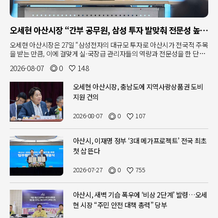
오세현 아산시장 “간부 공무원, 삼성 투자 발맞춰 전문성 높여야”
오세현 아산시장은 27일 “삼성전자의 대규모 투자로 아산시가 전국적 주목
을 받는 만큼, 이에 걸맞게 실·국장급 관리자들의 역량과 전문성을 한 단계
끌어올려야 한다”고 강조했다.오 시장은 이날 오전 시청 상황실에서 열린 8
2026-08-07
0
148
월 확대간부회의에서 아산시의 인구 증가세와 대외 브랜드 평가 상위권 기
록 등 역동적인 성장 상황을 소개하며 이같이 밝혔다.한국기업평판연구소
오세현 아산시장, 충남도에 지역사랑상품권 도비
가 지난 21일 발표한 대한민국 도시 브랜드평판 7월 빅데이터 분석 결과에
지원 건의
따르면, 아산시는 서울시, 부산시, 광주시에 이어 전국 4위를 기록했다. 오
시장은 삼성전자의 대규모 투자유치와 반도체 수출 호조가 이 같은 평가에
크게 기여하고 있다고 분석했다. 실제 아산시의 올해 상반기 수출액은 약
2026-08-07
0
107
700억 달러로 지난해 연간 수출액(694억 달러)을 이미 넘어선 것으로 나타
났다. 이 같은 추세가 이어질 경우 올 연말이면 지난해의 두 배 이상을 기록
아산시, 이재명 정부 ‘3대 메가프로젝트’ 전국 최초
할 것으로 전망된다.오 시장은 다만 이러한 성장세에도 불구하고 조직 내
실·국장급 관리자들의 보직 순환 주기가 짧아 업무 전문성을 충분히 축적
첫 삽 뜬다
하기 어려운 구조적 한계가 있다고 진단했다. 그는 “지금은 실·국장, 과장
등 관리자가 자신의 업무를 세부적인 내용까지 정확히 이해하고 대응해야
2026-07-27
0
755
하는 시대”라며 “역량과 능력, 열정을 갖춘 관리자들이 있어야 아산시가 지
금의 역사적 발전 흐름을 더 큰 성과로 이어갈 수 있다”고 주문했다.이와 함
께 오 시장은 삼성의 대규모 투자가 지역 경제 전반에 온기를 불어넣을 수
아산시, 새벽 기습 폭우에 ‘비상 2단계’ 발령…오세
있도록 △관내 대학 및 고교 졸업생 대상 맞춤형 일자리 연계 △지역 건설
현 시장 “주민 안전 대책 총력” 당부
업체 및 장비 활용 확대 △약 3,400명의 건설 현장 투입 인력에 따른 골목상