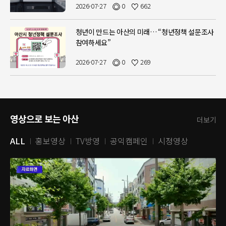
권 활성화 △지역 농산물 소비 촉진 등 다각적인 상생 방안의 필요성도 강
2026-07-27
0
662
조했다.아울러 반도체 후공정 및 연관 소재·부품·장비(소부장) 기업들의
관내 유치를 촉진하기 위해 8~9월 중 투자유치 설명회를 개최하고, 현대자
동차 등 지역 내 주요 기업의 투자 동향과 연계한 맞춤형 기업 유치 전략도
청년이 만드는 아산의 미래… “청년정책 설문조사
병행할 것을 지시했다.이 밖에도 오 시장은 △폭염 대응 및 물놀이시설 안
참여하세요”
전관리 등 여름철 재난 대응 만전 △휴가철 업무 공백 방지 △직원 재충전
적극 지원 등을 당부했다.
2026-07-27
0
269
영상으로 보는 아산
더보기
ALL
홍보영상
TV방영
공익캠페인
시정영상