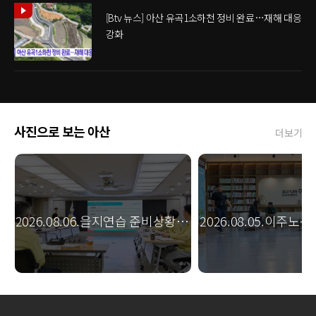
[Btv 뉴스] 아산 유곡1소하천 정비 완료…재해 대응
강화
사진으로 보는 아산
더보기
(강
2026.08.06.을지연습 준비상황 보
2026.08.05.이주노
업
고회(김범수 부시장)
캠페인(김범수 부