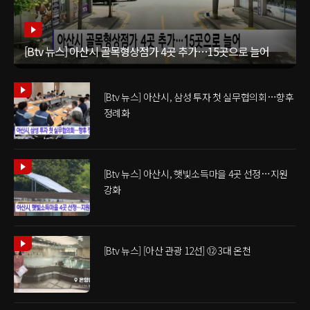
[Btv 뉴스] 아산시 골목형상점가 4곳 추가…15곳으로 늘어
[Btv 뉴스] 아산시, 삼성 투자 첫 실무협의회…향후
정례화
[Btv 뉴스] 아산시, 햇빛소득마을 4곳 선정…지원
강화
[Btv 뉴스] [아산 관광 12선] ⑫ 3대 온천