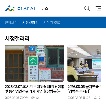
뉴스
전체보기
시정갤러리
시정기록50
시정갤러리
2026.08.07.혹서기 무더위쉼터(강당2리)
2026.08.06.을지연습 
및 농작업안전관리자 사업 현장방문(김
(김범수 부시장)
범수 부시장)
2026.08.07 금요일
64
2026.08.06 목요일
242