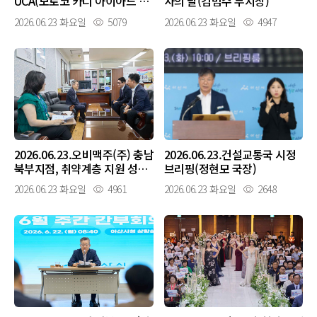
UCA(모로코 카디 아이아드 대
사의 날(김범수 부시장)
학교) 미래산업 파트너십 협약
2026.06.23 화요일
5079
2026.06.23 화요일
4947
식(김범수 부시장)
2026.06.23.오비맥주(주) 충남
2026.06.23.건설교통국 시정
북부지점, 취약계층 지원 성금
브리핑(정현모 국장)
전달(김범수 부시장)
2026.06.23 화요일
4961
2026.06.23 화요일
2648