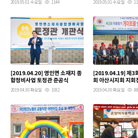
2019.05.01 수요일
1144
2019.05.01 수요일
11
[2019.04.20] 영인면 소재지 종
[2019.04.19] 
합정비사업 토정관 준공식
회 아산시지회 지회
볼 및 그라운드골프
2019.04.30 화요일
1032
2019.04.30 화요일
88