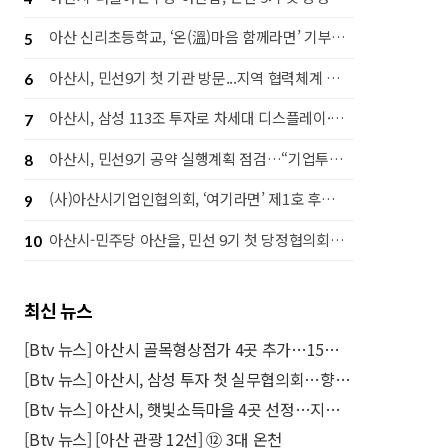
아산 신리초등학교, ‘온(溫)마음 함께라면’ 기부행사로 라면 1,442개 후원
5
아산시, 민선9기 첫 기관 방문...지역 협력체계 강화 나서
6
아산시, 삼성 113조 투자로 차세대 디스플레이·고대역폭 메모리(HBM) 후공정 핵심도시 도약
7
아산시, 민선9기 공약 실행계획 점검…“기업투자·시민체감 성과 함께 높인다”
8
(사)아산시기업인협의회, ‘여기라면’ 제1호 후원으로 따뜻한 나눔 실천
9
아산시-민주당 아산을, 민선 9기 첫 당정협의회…‘50만 자족도시’ 실현 맞손
10
최신 뉴스
[Btv 뉴스] 아산시 골목형상점가 4곳 추가…15곳으로 늘어
[Btv 뉴스] 아산시, 삼성 투자 첫 실무협의회…향후 정례화
[Btv 뉴스] 아산시, 햇빛소득마을 4곳 선정…지원 강화
[Btv 뉴스] [아산 관광 12선] ⑫ 3대 온천