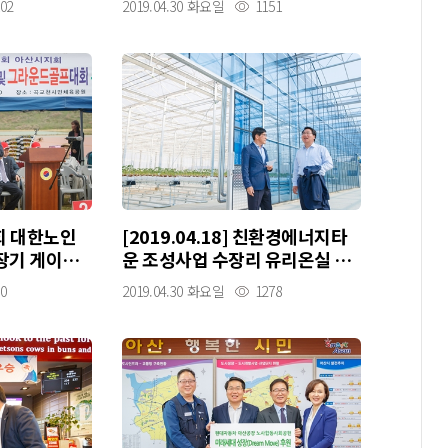
02
2019.04.30 화요일
1151
제3회 대한노인
[2019.04.18] 친환경에너지타
장기 게이트
운 조성사업 수장리 유리온실 준
대회
공
0
2019.04.30 화요일
1278