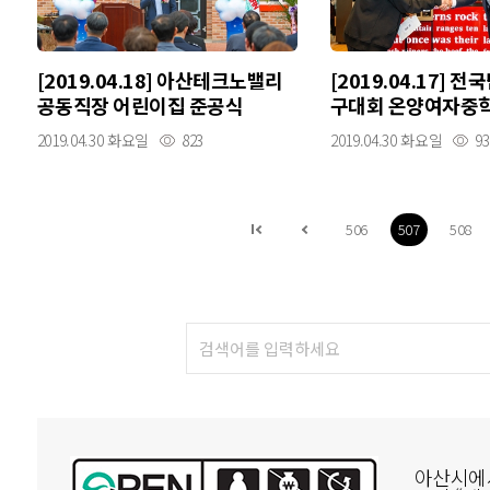
[2019.04.18] 아산테크노밸리
[2019.04.17] 
공동직장 어린이집 준공식
구대회 온양여자중학
려
2019.04.30 화요일
823
2019.04.30 화요일
93
506
507
508
아산시에