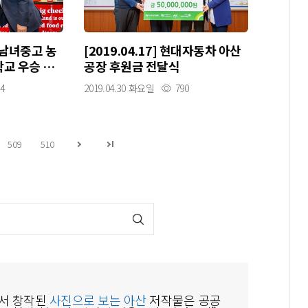
전국남녀중고 농
[2019.04.17] 현대자동차 아산
교 우승 격
공장 후원금 전달식
4
2019.04.30 화요일
790
509
510
서 창작된
사진으로 보는 아산
저작물은 공공