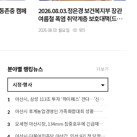
 노동존중 캠페
2026.08.03.정은경 보건복지부 장관
여름철 폭염 취약계층 보호대책(드론
예찰) 현장방문(김범수 부시장)
2026.08.03 월요일
935
분야별 랭킹뉴스
더보기
시정·행사
아산시, 삼성 113조 투자 ‘하이패스’ 깐다…‘신속 지원·전략 대응 추진단’ 가동
1
아산시 후계농업경영인 가족화합대회 성황…세대 잇는 농업 공동체 구축
2
오세현 아산시장, 134mm 집중호우에 긴급재난대책회의 소집
3
아산시-더불어민주당 아산갑, 민선 9기 첫 당정협의회…지역 발전 협력 다짐
4