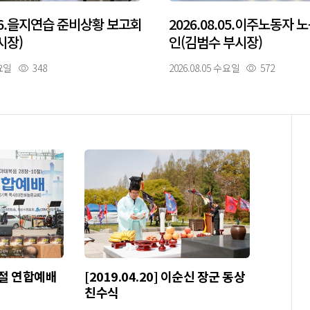
.06.을지연습 준비상황 보고회
2026.08.05.이주노동자
시장)
인(김범수 부시장)
목요일
348
2026.08.05 수요일
572
부활절 연합예배
[2019.04.20] 이순신 장군 동상
친수식