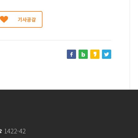
기사공감
 ☎
1422-42