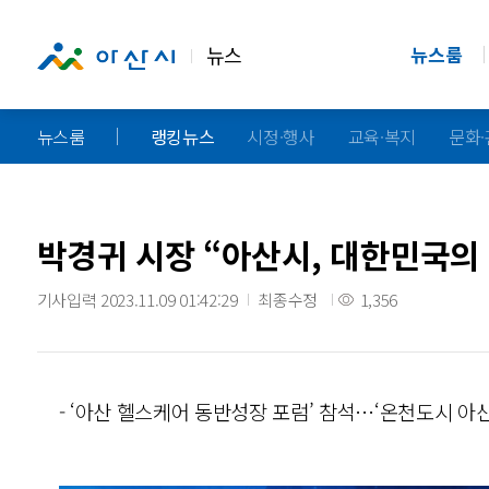
뉴스
뉴스룸
뉴스룸
랭킹뉴스
시정·행사
교육·복지
문화
박경귀 시장 “아산시, 대한민국의 
기사입력 2023.11.09 01:42:29
최종수정
1,356
- ‘아산 헬스케어 동반성장 포럼’ 참석…‘온천도시 아산