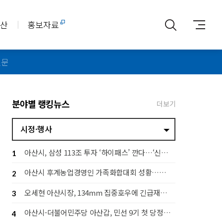
아산
홍보자료
신문
분야별 랭킹뉴스
더보기
시정·행사
아산시, 삼성 113조 투자 ‘하이패스’ 깐다…‘신속 지원·전략 대응 추진단’ 가동
1
아산시 후계농업경영인 가족화합대회 성황…세대 잇는 농업 공동체 구축
2
오세현 아산시장, 134mm 집중호우에 긴급재난대책회의 소집
3
아산시-더불어민주당 아산갑, 민선 9기 첫 당정협의회…지역 발전 협력 다짐
4