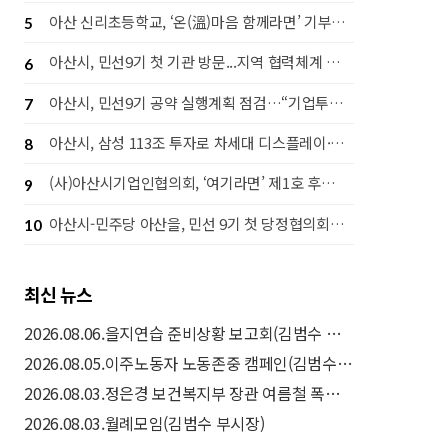
아산 신리초등학교, ‘온(溫)마음 함께라면’ 기부행사로 라면 1,442개 후원
5
아산시, 민선9기 첫 기관 방문...지역 협력체계 강화 나서
6
아산시, 민선9기 공약 실행계획 점검…“기업투자·시민체감 성과 함께 높인다”
7
아산시, 삼성 113조 투자로 차세대 디스플레이·고대역폭 메모리(HBM) 후공정 핵심도시 도약
8
(사)아산시기업인협의회, ‘여기라면’ 제1호 후원으로 따뜻한 나눔 실천
9
아산시-민주당 아산을, 민선 9기 첫 당정협의회…‘50만 자족도시’ 실현 맞손
10
최신 뉴스
2026.08.06.을지연습 준비상황 보고회(김범수 부시장)
2026.08.05.이주노동자 노동존중 캠페인(김범수 부시장)
2026.08.03.정은경 보건복지부 장관 여름철 폭염 취약계층 보호대책(드론 예찰) 현장방문(김범수 부시장)
2026.08.03.월례모임(김범수 부시장)