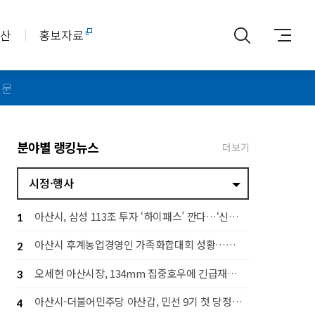
아산
홍보자료
신문
분야별 랭킹뉴스
더보기
시정·행사
아산시, 삼성 113조 투자 ‘하이패스’ 깐다…‘신속 지원·전략 대응 추진단’ 가동
1
아산시 후계농업경영인 가족화합대회 성황…세대 잇는 농업 공동체 구축
2
오세현 아산시장, 134mm 집중호우에 긴급재난대책회의 소집
3
아산시-더불어민주당 아산갑, 민선 9기 첫 당정협의회…지역 발전 협력 다짐
4