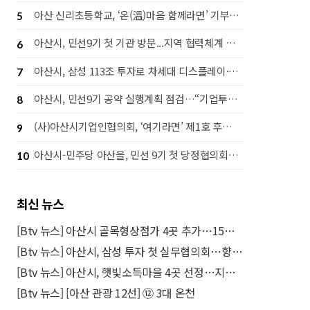
아산 신리초등학교, ‘온(溫)마음 함께라면’ 기부행사로 라면 1,442개 후원
5
아산시, 민선9기 첫 기관 방문...지역 협력체계 강화 나서
6
아산시, 삼성 113조 투자로 차세대 디스플레이·고대역폭 메모리(HBM) 후공정 핵심도시 도약
7
아산시, 민선9기 공약 실행계획 점검…“기업투자·시민체감 성과 함께 높인다”
8
(사)아산시기업인협의회, ‘여기라면’ 제1호 후원으로 따뜻한 나눔 실천
9
아산시-민주당 아산을, 민선 9기 첫 당정협의회…‘50만 자족도시’ 실현 맞손
10
최신 뉴스
[Btv 뉴스] 아산시 골목형상점가 4곳 추가…15곳으로 늘어
[Btv 뉴스] 아산시, 삼성 투자 첫 실무협의회…향후 정례화
[Btv 뉴스] 아산시, 햇빛소득마을 4곳 선정…지원 강화
[Btv 뉴스] [아산 관광 12선] ⑫ 3대 온천