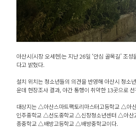
아산시(시장 오세현)는 지난 26일 ‘안심 골목길’ 조성
다고 밝혔다.
설치 위치는 청소년들의 의견을 반영해 아산시 청소년
운데 현장조사 결과, 야간 통행이 취약한 13곳으로 
대상지는 △아산스마트팩토리마스터고등학교 △아산
인주중학교 △선도중학교 △신창청소년센터 △아산
종중학교 △배방고등학교 △배방중학교이다.