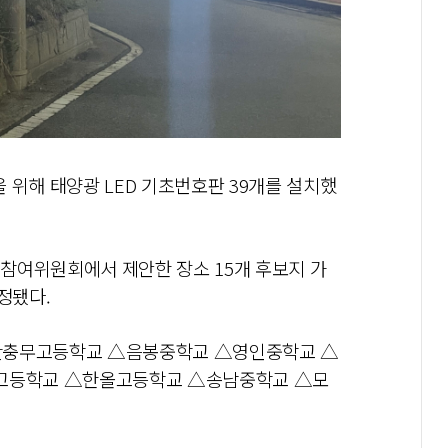
을 위해 태양광 LED 기초번호판 39개를 설치했
참여위원회에서 제안한 장소 15개 후보지 가
선정됐다.
충무고등학교 △음봉중학교 △영인중학교 △
고등학교 △한올고등학교 △송남중학교 △모