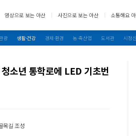
영상으로 보는 아산
사진으로 보는 아산
소통해요 
·관광
생활·건강
경제·환경
농·축산업
도서관
시정
청소년 통학로에 LED 기초번
 골목길 조성