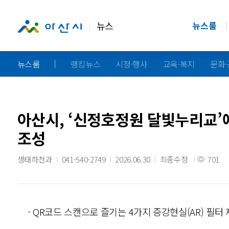
뉴스
뉴스룸
뉴스룸
랭킹뉴스
시정·행사
교육·복지
문화
아산시, ‘신정호정원 달빛누리교’에
조성
생태하천과
041-540-2749
2026.06.30
최종수정
701
- QR코드 스캔으로 즐기는 4가지 증강현실(AR) 필터