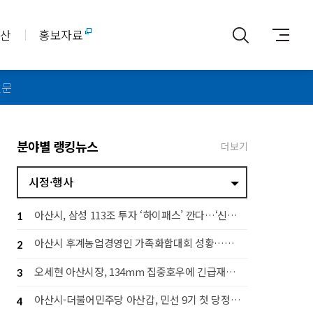
아산
홍보자료
신문
분야별 랭킹뉴스
더보기
시정·행사
아산시, 삼성 113조 투자 ‘하이패스’ 깐다…‘신속 지원·전략 대응 추진단’ 가동
1
아산시 후계농업경영인 가족화합대회 성황…세대 잇는 농업 공동체 구축
2
오세현 아산시장, 134mm 집중호우에 긴급재난대책회의 소집
3
아산시-더불어민주당 아산갑, 민선 9기 첫 당정협의회…지역 발전 협력 다짐
4