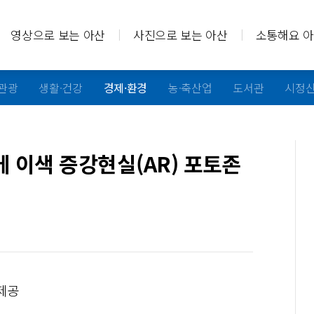
영상으로 보는 아산
사진으로 보는 아산
소통해요 
·관광
생활·건강
경제·환경
농·축산업
도서관
시정
 이색 증강현실(AR) 포토존
 제공