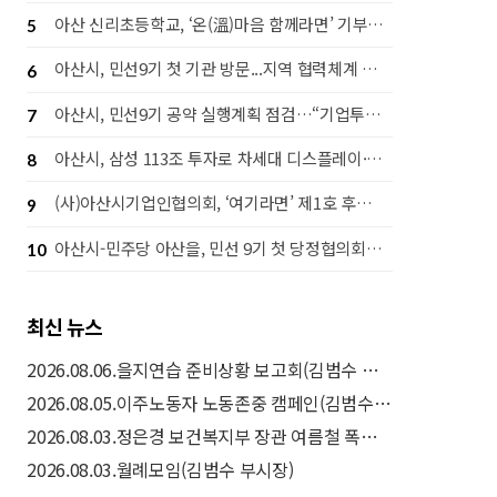
아산 신리초등학교, ‘온(溫)마음 함께라면’ 기부행사로 라면 1,442개 후원
5
아산시, 민선9기 첫 기관 방문...지역 협력체계 강화 나서
6
아산시, 민선9기 공약 실행계획 점검…“기업투자·시민체감 성과 함께 높인다”
7
아산시, 삼성 113조 투자로 차세대 디스플레이·고대역폭 메모리(HBM) 후공정 핵심도시 도약
8
(사)아산시기업인협의회, ‘여기라면’ 제1호 후원으로 따뜻한 나눔 실천
9
아산시-민주당 아산을, 민선 9기 첫 당정협의회…‘50만 자족도시’ 실현 맞손
10
최신 뉴스
2026.08.06.을지연습 준비상황 보고회(김범수 부시장)
2026.08.05.이주노동자 노동존중 캠페인(김범수 부시장)
2026.08.03.정은경 보건복지부 장관 여름철 폭염 취약계층 보호대책(드론 예찰) 현장방문(김범수 부시장)
2026.08.03.월례모임(김범수 부시장)