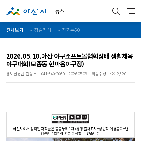
뉴스
전체보기
시정갤러리
시정기록50
2026.05.10.아산 야구소프트볼협회장배 생활체육
야구대회(모종동 한마음야구장)
홍보담당관 한상우
041-540-2060
2026.05.09
최종수정
2,520
아산시에서 창작된 저작물은 공공누리 " 제4유형:출처표시+상업적 이용금지+변
경금지 " 조건에 따라 이용할 수 있습니다.