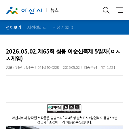
뉴스
전체보기
시정갤러리
시정기록50
2026.05.02.제65회 성웅 이순신축제 5일차(ㅇㅅ
ㅅ게임)
홍보담당관 남상준
041-540-6228
2026.05.02
최종수정
1,481
아산시에서 창작된 저작물은 공공누리 " 제4유형:출처표시+상업적 이용금지+변
경금지 " 조건에 따라 이용할 수 있습니다.