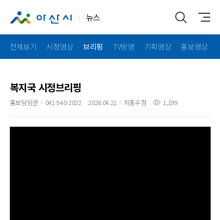
뉴스
전체보기
시정영상
브리핑
TV방영
기획영상
홍보영상
복지국 시정브리핑
홍보담당관
041-540-2022
2026.04.21
최종수정
1,199