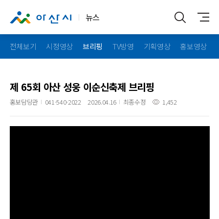
뉴스
전체보기
시정영상
브리핑
TV방영
기획영상
홍보영상
제 65회 아산 성웅 이순신축제 브리핑
홍보담당관
041-540-2022
2026.04.16
최종수정
1,452