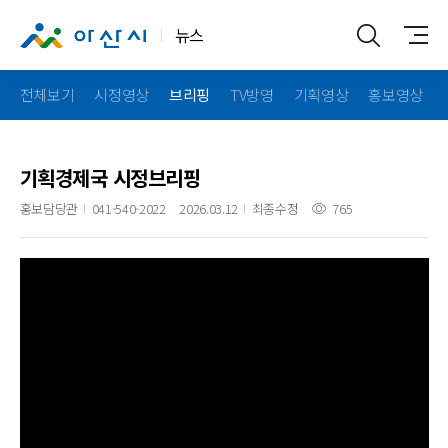
뉴스
전체보기
시정영상
브리핑
TV방영
기획영상
홍보영상
기획경제국 시정브리핑
홍보담당관
041-540-2022
2026.03.12
최종수정
765