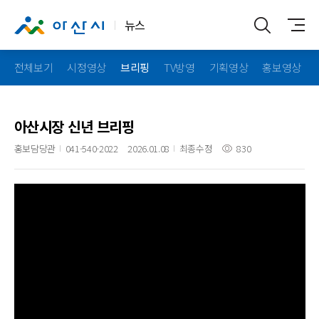
뉴스
전체보기
시정영상
브리핑
TV방영
기획영상
홍보영상
아산시장 신년 브리핑
홍보담당관
041-540-2022
2026.01.08
최종수정
830