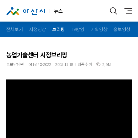
뉴스
전체보기
시정영상
브리핑
TV방영
기획영상
홍보영상
농업기술센터 시정브리핑
홍보담당관
041-540-2022
2025.11.18
최종수정
2,645