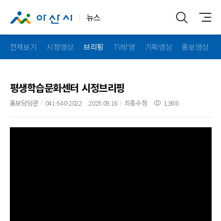
뉴스
전체보기
시정영상
브리핑
TV방영
기획영상
홍보영상
평생학습문화센터 시정브리핑
홍보담당관
041-540-2022
2025.09.16
최종수정
1,986