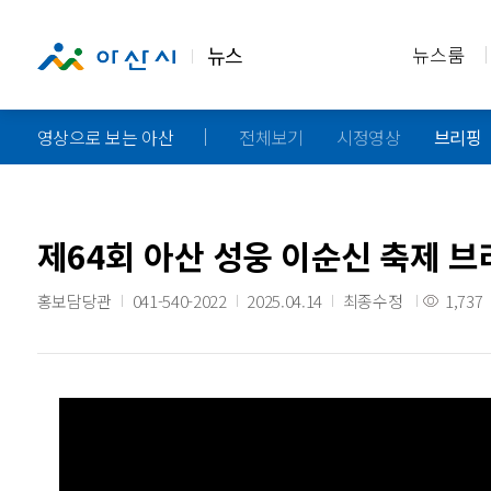
뉴스
뉴스룸
영상으로 보는 아산
전체보기
시정영상
브리핑
제64회 아산 성웅 이순신 축제 브
홍보담당관
041-540-2022
2025.04.14
최종수정
1,737