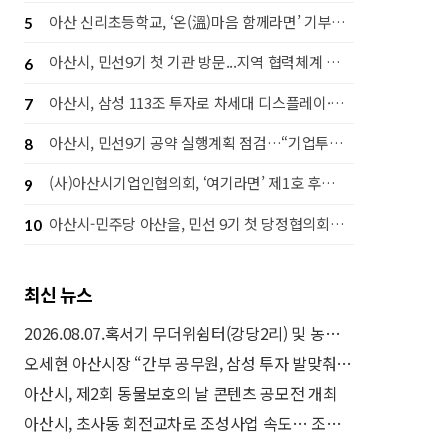
아산 신리초등학교, ‘온(溫)마음 함께라면’ 기부행사로 라면 1,442개 후원
5
아산시, 민선9기 첫 기관 방문...지역 협력체계 강화 나서
6
아산시, 삼성 113조 투자로 차세대 디스플레이·고대역폭 메모리(HBM) 후공정 핵심도시 도약
7
아산시, 민선9기 공약 실행계획 점검…“기업투자·시민체감 성과 함께 높인다”
8
(사)아산시기업인협의회, ‘여기라면’ 제1호 후원으로 따뜻한 나눔 실천
9
아산시-민주당 아산을, 민선 9기 첫 당정협의회…‘50만 자족도시’ 실현 맞손
10
최신 뉴스
2026.08.07.혹서기 무더위쉼터(강당2리) 및 농작업안전관리자 사업 현장방문(김범수 부시장)
오세현 아산시장 “간부 공무원, 삼성 투자 발맞춰 전문성 높여야”
아산시, 제2회 동물보호의 날 콘텐츠 공모전 개최
아산시, 초사동 회전교차로 조성사업 속도… 조기 착공 추진