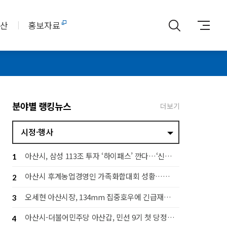
아산
홍보자료
분야별 랭킹뉴스
더보기
시정·행사
아산시, 삼성 113조 투자 ‘하이패스’ 깐다…‘신속 지원·전략 대응 추진단’ 가동
1
아산시 후계농업경영인 가족화합대회 성황…세대 잇는 농업 공동체 구축
2
오세현 아산시장, 134mm 집중호우에 긴급재난대책회의 소집
3
아산시-더불어민주당 아산갑, 민선 9기 첫 당정협의회…지역 발전 협력 다짐
4