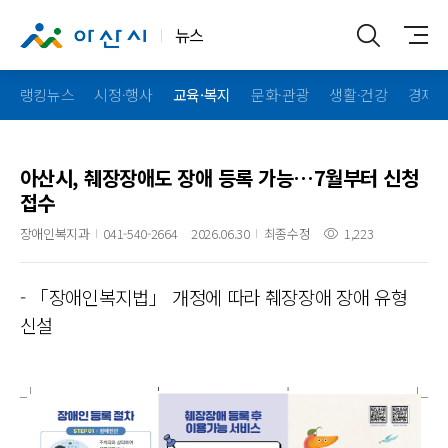
뉴스
랭킹뉴스
시정·행사
교육·복지
문화·관광
생활·건강
경제·
아산시, 췌장장애도 장애 등록 가능…7월부터 신청
접수
장애인복지과
041-540-2664
2026.06.30
최종수정
1,223
- 「장애인복지법」 개정에 따라 췌장장애 장애 유형
신설