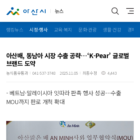
뉴스
랭킹뉴스
시정·행사
교육·복지
문화·관광
생활·건강
경제·
아산배, 동남아 시장 수출 공략…‘K-Pear’ 글로벌
브랜드 도약
농식품유통과
041-537-3748
2025.11.05
최종수정
4,443
- 베트남·말레이시아 잇따라 판촉 행사 성공…수출
MOU까지 판로 개척 확대