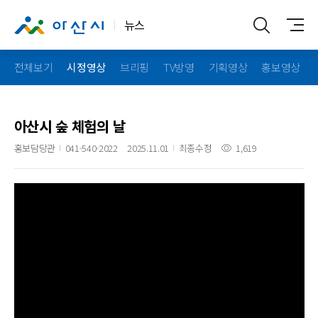
뉴스
전체보기
시정영상
브리핑
TV방영
기획영상
홍보영상
아산시 숲 체험의 날
홍보담당관
041-540-2022
2025.11.01
최종수정
1,619