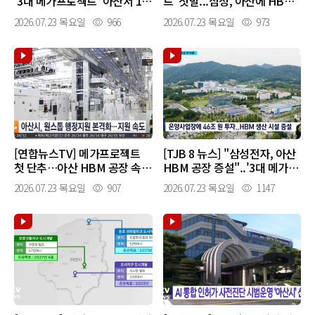
'3대 메가프로젝트' 아산서 10
트' 첫발...삼성, 아산에 HBM
월에 첫 삽
공장 10월 착공
2026.07.23 목요일
966
2026.07.23 목요일
973
[연합뉴스TV] 메가프로젝트
[TJB 8 뉴스] "삼성전자, 아산
첫 단추…아산 HBM 공장 속도
HBM 공장 증설"..'3대 메가'
전
충남서 첫발
2026.07.23 목요일
907
2026.07.23 목요일
1147