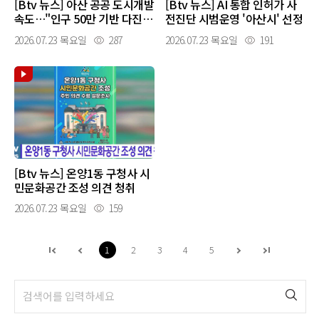
[Btv 뉴스] 아산 공공 도시개발
[Btv 뉴스] AI 통합 인허가 사
속도…"인구 50만 기반 다진
전진단 시범운영 '아산시' 선정
다"
2026.07.23 목요일
287
2026.07.23 목요일
191
[Btv 뉴스] 온양1동 구청사 시
민문화공간 조성 의견 청취
2026.07.23 목요일
159
1
2
3
4
5