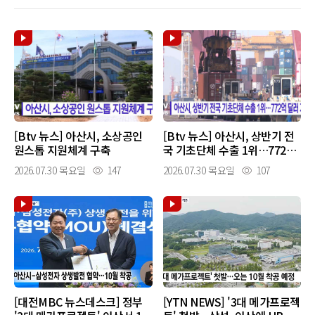
[Btv 뉴스] 아산시, 소상공인
[Btv 뉴스] 아산시, 상반기 전
원스톱 지원체계 구축
국 기초단체 수출 1위…772억
달러 기록
2026.07.30 목요일
147
2026.07.30 목요일
107
[대전MBC 뉴스데스크] 정부
[YTN NEWS] '3대 메가프로젝