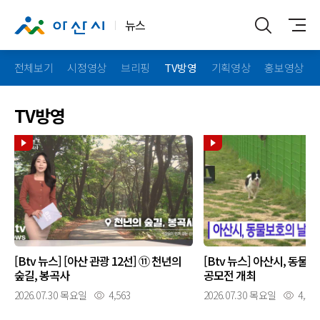
뉴스
전체보기
시정영상
브리핑
TV방영
기획영상
홍보영상
TV방영
[Btv 뉴스] [아산 관광 12선] ⑪ 천년의
[Btv 뉴스] 아산시, 동물
숲길, 봉곡사
공모전 개최
2026.07.30 목요일
4,563
2026.07.30 목요일
4,598