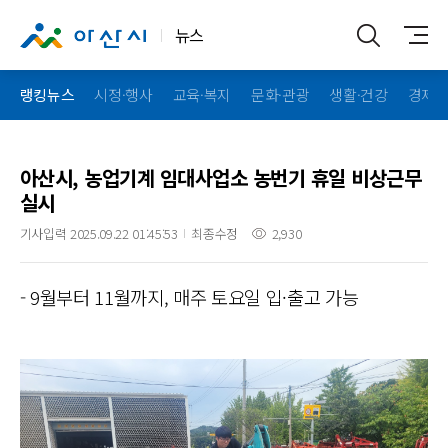
뉴스
랭킹뉴스
시정·행사
교육·복지
문화·관광
생활·건강
경제·
아산시, 농업기계 임대사업소 농번기 휴일 비상근무
실시
기사입력 2025.09.22 01:45:53
최종수정
2,930
- 9월부터 11월까지, 매주 토요일 입·출고 가능