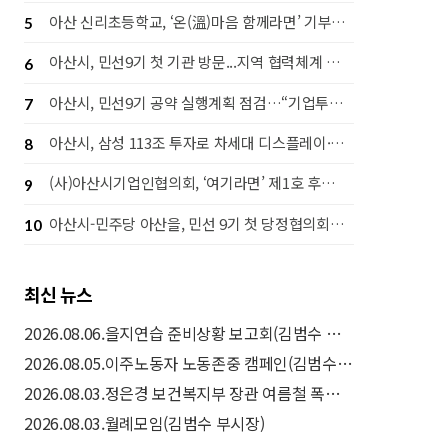
아산 신리초등학교, ‘온(溫)마음 함께라면’ 기부행사로 라면 1,442개 후원
5
아산시, 민선9기 첫 기관 방문...지역 협력체계 강화 나서
6
아산시, 민선9기 공약 실행계획 점검…“기업투자·시민체감 성과 함께 높인다”
7
아산시, 삼성 113조 투자로 차세대 디스플레이·고대역폭 메모리(HBM) 후공정 핵심도시 도약
8
(사)아산시기업인협의회, ‘여기라면’ 제1호 후원으로 따뜻한 나눔 실천
9
아산시-민주당 아산을, 민선 9기 첫 당정협의회…‘50만 자족도시’ 실현 맞손
10
최신 뉴스
2026.08.06.을지연습 준비상황 보고회(김범수 부시장)
2026.08.05.이주노동자 노동존중 캠페인(김범수 부시장)
2026.08.03.정은경 보건복지부 장관 여름철 폭염 취약계층 보호대책(드론 예찰) 현장방문(김범수 부시장)
2026.08.03.월례모임(김범수 부시장)