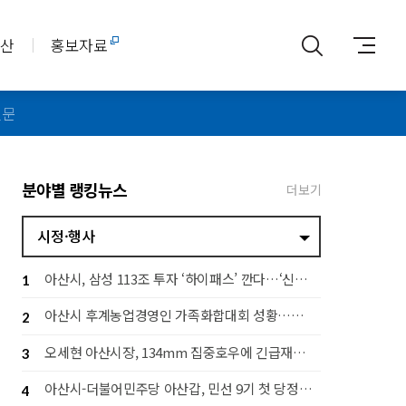
아산
홍보자료
신문
분야별 랭킹뉴스
더보기
시정·행사
아산시, 삼성 113조 투자 ‘하이패스’ 깐다…‘신속 지원·전략 대응 추진단’ 가동
1
아산시 후계농업경영인 가족화합대회 성황…세대 잇는 농업 공동체 구축
2
오세현 아산시장, 134mm 집중호우에 긴급재난대책회의 소집
3
아산시-더불어민주당 아산갑, 민선 9기 첫 당정협의회…지역 발전 협력 다짐
4