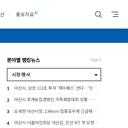
아산
홍보자료
분야별 랭킹뉴스
더보기
시정·행사
아산시, 삼성 113조 투자 ‘하이패스’ 깐다…‘신속 지원·전략 대응 추진단’ 가동
1
아산시 후계농업경영인 가족화합대회 성황…세대 잇는 농업 공동체 구축
2
오세현 아산시장, 134mm 집중호우에 긴급재난대책회의 소집
3
아산시-더불어민주당 아산갑, 민선 9기 첫 당정협의회…지역 발전 협력 다짐
4