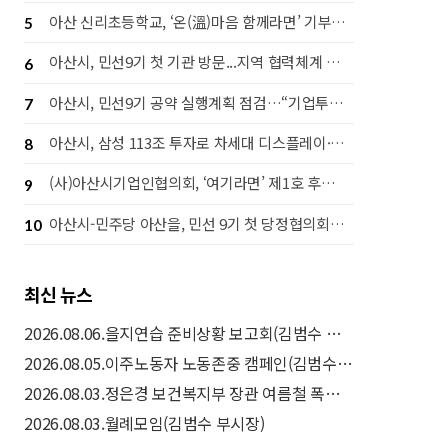
아산 신리초등학교, ‘온(溫)마음 함께라면’ 기부행사로 라면 1,442개 후원
5
아산시, 민선9기 첫 기관 방문...지역 협력체계 강화 나서
6
아산시, 민선9기 공약 실행계획 점검…“기업투자·시민체감 성과 함께 높인다”
7
아산시, 삼성 113조 투자로 차세대 디스플레이·고대역폭 메모리(HBM) 후공정 핵심도시 도약
8
(사)아산시기업인협의회, ‘여기라면’ 제1호 후원으로 따뜻한 나눔 실천
9
아산시-민주당 아산을, 민선 9기 첫 당정협의회…‘50만 자족도시’ 실현 맞손
10
최신 뉴스
2026.08.06.을지연습 준비상황 보고회(김범수 부시장)
2026.08.05.이주노동자 노동존중 캠페인(김범수 부시장)
2026.08.03.정은경 보건복지부 장관 여름철 폭염 취약계층 보호대책(드론 예찰) 현장방문(김범수 부시장)
2026.08.03.월례모임(김범수 부시장)