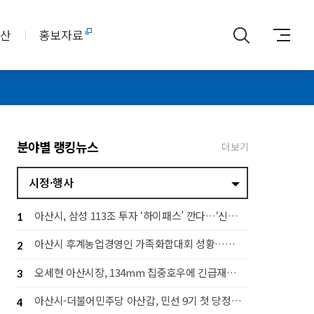
아산
홍보자료
분야별 랭킹뉴스
더보기
시정·행사
아산시, 삼성 113조 투자 ‘하이패스’ 깐다…‘신속 지원·전략 대응 추진단’ 가동
1
아산시 후계농업경영인 가족화합대회 성황…세대 잇는 농업 공동체 구축
2
오세현 아산시장, 134mm 집중호우에 긴급재난대책회의 소집
3
아산시-더불어민주당 아산갑, 민선 9기 첫 당정협의회…지역 발전 협력 다짐
4