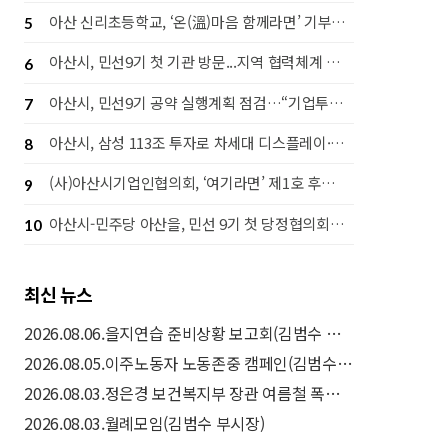
아산 신리초등학교, ‘온(溫)마음 함께라면’ 기부행사로 라면 1,442개 후원
5
아산시, 민선9기 첫 기관 방문...지역 협력체계 강화 나서
6
아산시, 민선9기 공약 실행계획 점검…“기업투자·시민체감 성과 함께 높인다”
7
아산시, 삼성 113조 투자로 차세대 디스플레이·고대역폭 메모리(HBM) 후공정 핵심도시 도약
8
(사)아산시기업인협의회, ‘여기라면’ 제1호 후원으로 따뜻한 나눔 실천
9
아산시-민주당 아산을, 민선 9기 첫 당정협의회…‘50만 자족도시’ 실현 맞손
10
최신 뉴스
2026.08.06.을지연습 준비상황 보고회(김범수 부시장)
2026.08.05.이주노동자 노동존중 캠페인(김범수 부시장)
2026.08.03.정은경 보건복지부 장관 여름철 폭염 취약계층 보호대책(드론 예찰) 현장방문(김범수 부시장)
2026.08.03.월례모임(김범수 부시장)