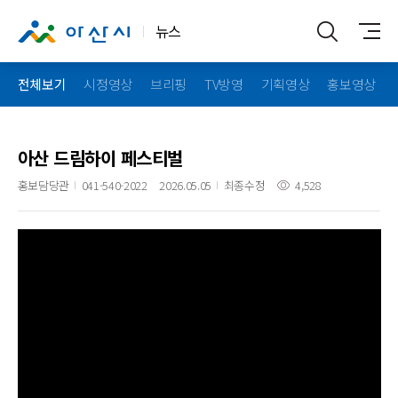
뉴스
전체보기
시정영상
브리핑
TV방영
기획영상
홍보영상
아산 드림하이 페스티벌
홍보담당관
041-540-2022
2026.05.05
최종수정
4,528