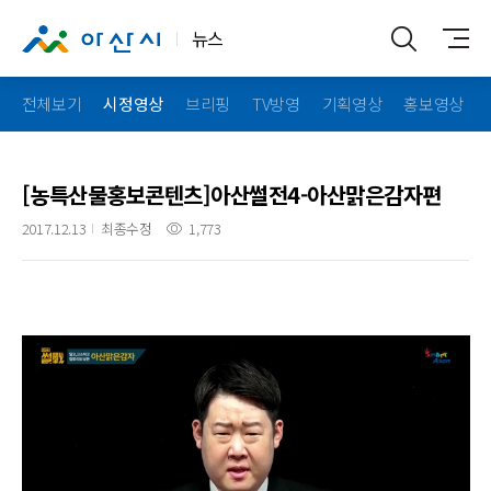
뉴스
전체보기
시정영상
브리핑
TV방영
기획영상
홍보영상
[농특산물홍보콘텐츠]아산썰전4-아산맑은감자편
2017.12.13
최종수정
1,773