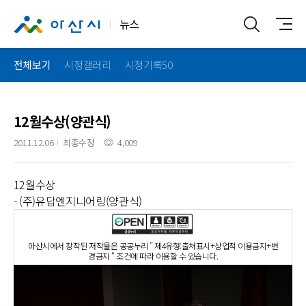
뉴스
전체보기
시정갤러리
시정기록50
12월수상(양관식)
2011.12.06
최종수정
4,009
12월수상
- (주)유답엔지니어링(양관식)
아산시에서 창작된 저작물은 공공누리 " 제4유형:출처표시+상업적 이용금지+변
경금지 " 조건에 따라 이용할 수 있습니다.