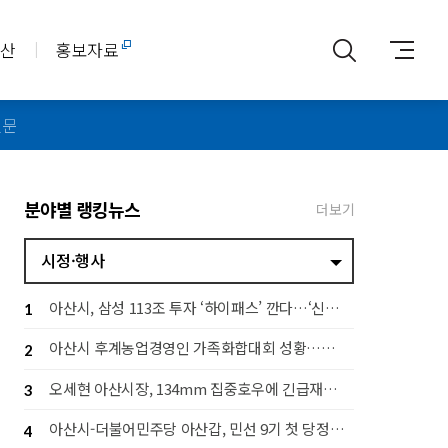
아산
홍보자료
신문
분야별 랭킹뉴스
더보기
시정·행사
아산시, 삼성 113조 투자 ‘하이패스’ 깐다…‘신속 지원·전략 대응 추진단’ 가동
1
아산시 후계농업경영인 가족화합대회 성황…세대 잇는 농업 공동체 구축
2
오세현 아산시장, 134mm 집중호우에 긴급재난대책회의 소집
3
아산시-더불어민주당 아산갑, 민선 9기 첫 당정협의회…지역 발전 협력 다짐
4