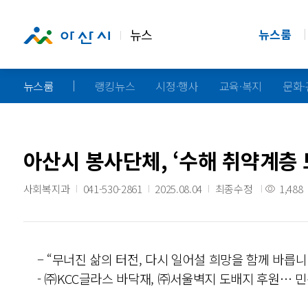
뉴스
뉴스룸
뉴스룸
랭킹뉴스
시정·행사
교육·복지
문화
아산시 봉사단체, ‘수해 취약계층 
사회복지과
041-530-2861
2025.08.04
최종수정
1,488
– “무너진 삶의 터전, 다시 일어설 희망을 함께 바릅니
- ㈜KCC글라스 바닥재, ㈜서울벽지 도배지 후원… 