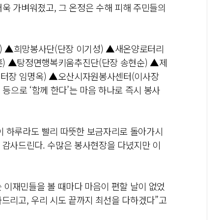
욱 가벼워졌고, 그 온정은 수해 피해 주민들의
) ▲희망봉사단(단장 이기성) ▲새온양로터리
훈) ▲탕정면행복키움추진단(단장 송현순) ▲제
센터장 임명옥) ▲오산시자원봉사센터(이사장
으로 ‘함께 한다’는 마음 하나로 즉시 봉사
이 하루라도 빨리 따뜻한 보금자리로 돌아가시
이 감사드린다. 수많은 봉사현장을 다녔지만 이
 이재민들을 볼 때마다 마음이 편할 날이 없었
사드리고, 우리 시도 끝까지 최선을 다하겠다”고