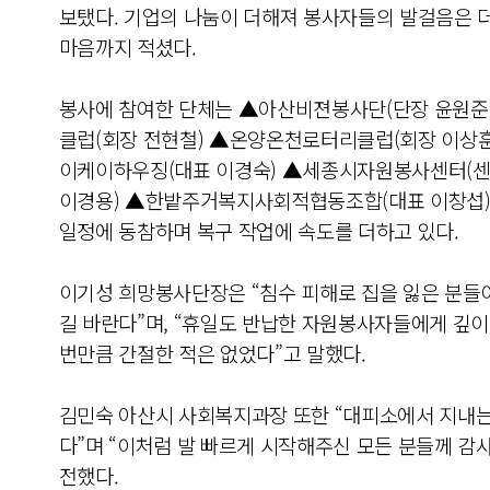
보탰다. 기업의 나눔이 더해져 봉사자들의 발걸음은 더
마음까지 적셨다.
봉사에 참여한 단체는 ▲아산비젼봉사단(단장 윤원준
클럽(회장 전현철) ▲온양온천로터리클럽(회장 이상
이케이하우징(대표 이경숙) ▲세종시자원봉사센터(
이경용) ▲한밭주거복지사회적협동조합(대표 이창섭) 등
일정에 동참하며 복구 작업에 속도를 더하고 있다.
이기성 희망봉사단장은 “침수 피해로 집을 잃은 분들
길 바란다”며, “휴일도 반납한 자원봉사자들에게 깊
번만큼 간절한 적은 없었다”고 말했다.
김민숙 아산시 사회복지과장 또한 “대피소에서 지내는
다”며 “이처럼 발 빠르게 시작해주신 모든 분들께 감
전했다.