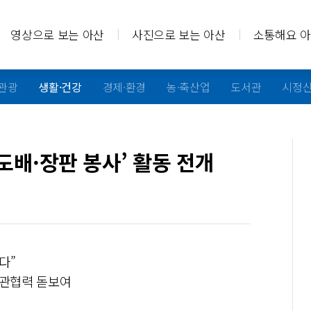
영상으로 보는 아산
사진으로 보는 아산
소통해요 
·관광
생활·건강
경제·환경
농·축산업
도서관
시정
도배·장판 봉사’ 활동 전개
다”
민관협력 돋보여