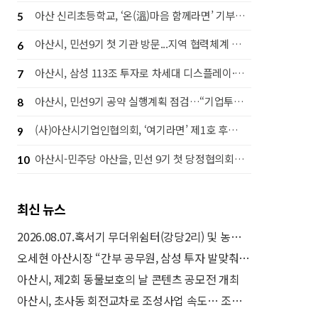
아산 신리초등학교, ‘온(溫)마음 함께라면’ 기부행사로 라면 1,442개 후원
5
아산시, 민선9기 첫 기관 방문...지역 협력체계 강화 나서
6
아산시, 삼성 113조 투자로 차세대 디스플레이·고대역폭 메모리(HBM) 후공정 핵심도시 도약
7
아산시, 민선9기 공약 실행계획 점검…“기업투자·시민체감 성과 함께 높인다”
8
(사)아산시기업인협의회, ‘여기라면’ 제1호 후원으로 따뜻한 나눔 실천
9
아산시-민주당 아산을, 민선 9기 첫 당정협의회…‘50만 자족도시’ 실현 맞손
10
최신 뉴스
2026.08.07.혹서기 무더위쉼터(강당2리) 및 농작업안전관리자 사업 현장방문(김범수 부시장)
오세현 아산시장 “간부 공무원, 삼성 투자 발맞춰 전문성 높여야”
아산시, 제2회 동물보호의 날 콘텐츠 공모전 개최
아산시, 초사동 회전교차로 조성사업 속도… 조기 착공 추진