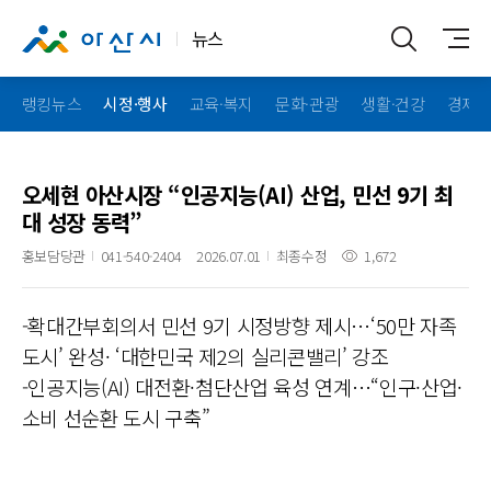
뉴스
랭킹뉴스
시정·행사
교육·복지
문화·관광
생활·건강
경제·
오세현 아산시장 “인공지능(AI) 산업, 민선 9기 최
대 성장 동력”
홍보담당관
041-540-2404
2026.07.01
최종수정
1,672
-확대간부회의서 민선 9기 시정방향 제시…‘50만 자족
도시’ 완성· ‘대한민국 제2의 실리콘밸리’ 강조
-인공지능(AI) 대전환·첨단산업 육성 연계…“인구·산업·
소비 선순환 도시 구축”