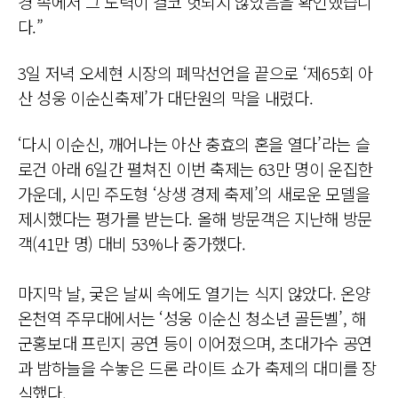
경 속에서 그 노력이 결코 헛되지 않았음을 확인했습니
다.”
3일 저녁 오세현 시장의 폐막선언을 끝으로 ‘제65회 아
산 성웅 이순신축제’가 대단원의 막을 내렸다.
‘다시 이순신, 깨어나는 아산 충효의 혼을 열다’라는 슬
로건 아래 6일간 펼쳐진 이번 축제는 63만 명이 운집한
가운데, 시민 주도형 ‘상생 경제 축제’의 새로운 모델을
제시했다는 평가를 받는다. 올해 방문객은 지난해 방문
객(41만 명) 대비 53%나 중가했다.
마지막 날, 궂은 날씨 속에도 열기는 식지 않았다. 온양
온천역 주무대에서는 ‘성웅 이순신 청소년 골든벨’, 해
군홍보대 프린지 공연 등이 이어졌으며, 초대가수 공연
과 밤하늘을 수놓은 드론 라이트 쇼가 축제의 대미를 장
식했다.