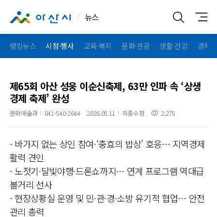
뉴스
랭킹뉴스
시정·행사
교육·복지
문화·관광
생활·건강
경제·
제65회 아산 성웅 이순신축제, 63만 인파 속 ‘상생
경제 축제’ 완성
문화예술과
041-540-2644
2026.05.11
최종수정
2,275
- 바가지 없는 상인 참여·‘충효의 밥상’ 호응… 지역경제
활력 견인
- 노젓기·달빛야행·드론쇼까지… 연계 프로그램 역대급
볼거리 선사
- 현장상황실 운영 및 민·관·경·소방 유기적 협업… 안전
관리 총력