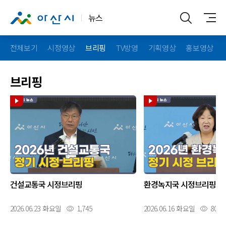
뉴스
전체보기
시정영상
브리핑
TV방영
기획영상
홍보영상
브리핑
건설교통국 시정브리핑
환경녹지국 시정브리핑
2026.06.23 화요일
1,745
2026.06.16 화요일
809