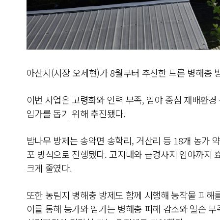
아산시(시장 오세현)가 8월부터 추진한 드론 병해충
이번 사업은 고령화와 인력 부족, 임야 중심 재배환경
임가를 돕기 위해 추진됐다.
밤나무 방제는 송악면 송학리, 거산리 등 18개 농가 약
포 방식으로 진행됐다. 고지대와 급경사지 임야까지 
크게 줄였다.
또한 농림지 병해충 방제도 함께 시행해 농작물 피해를
이를 통해 농가와 임가는 병해충 피해 감소와 일손 부