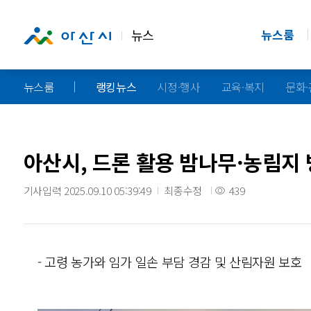
뉴스
뉴스룸
뉴스룸
랭킹뉴스
시정·행사
교육·복지
문화
아산시, 드론 활용 밤나무·농림지
기사입력 2025.09.10 05:39:49
최종수정
439
- 고령 농가와 임가 일손 부담 경감 및 산림자원 보호