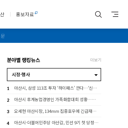
아산
홍보자료
신문
분야별 랭킹뉴스
더보기
시정·행사
아산시, 삼성 113조 투자 ‘하이패스’ 깐다…‘신속 지원·전략 대응 추진단’ 가동
1
아산시 후계농업경영인 가족화합대회 성황…세대 잇는 농업 공동체 구축
2
오세현 아산시장, 134mm 집중호우에 긴급재난대책회의 소집
3
아산시-더불어민주당 아산갑, 민선 9기 첫 당정협의회…지역 발전 협력 다짐
4