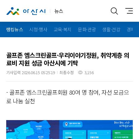
뉴스
랭킹뉴스
시정·행사
교육·복지
문화·관광
생활·건강
경제·
골프존 엠스크린골프·우리이야기정원, 취약계층 의
료비 지원 성금 아산시에 기탁
기사입력 2026.06.15 05:25:19
최종수정
3,156
- 골프존 엠스크린골프회원 80여 명 참여, 자선 모금으
로 나눔 실천