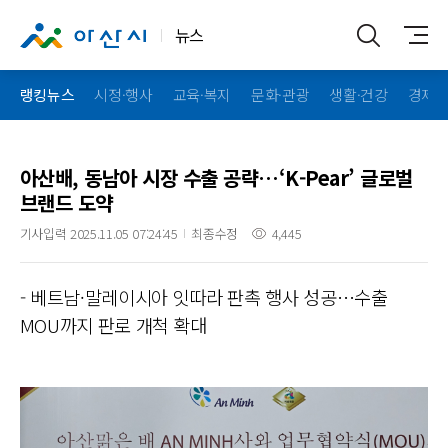
뉴스
랭킹뉴스
시정·행사
교육·복지
문화·관광
생활·건강
경제·
아산배, 동남아 시장 수출 공략…‘K-Pear’ 글로벌
브랜드 도약
기사입력 2025.11.05 07:24:45
최종수정
4,445
- 베트남·말레이시아 잇따라 판촉 행사 성공…수출
MOU까지 판로 개척 확대