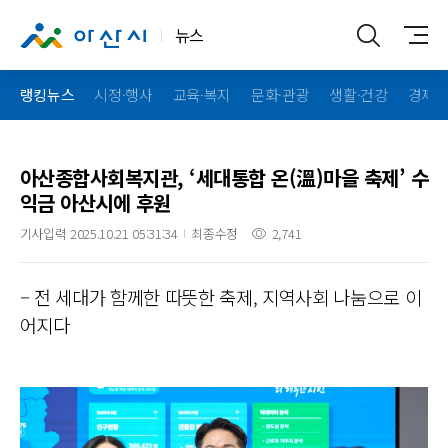
뉴스
랭킹뉴스
시정·행사
교육·복지
문화·관광
생활·건강
경제·
아산종합사회복지관, ‘세대통합 온(溫)마을 축제’ 수
익금 아산시에 후원
기사입력 2025.10.21 05:31:34
최종수정
2,741
– 전 세대가 함께한 따뜻한 축제, 지역사회 나눔으로 이
어지다