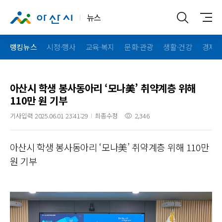
뉴스
랭킹뉴스
시정·행사
교육·복지
문화·관광
생활·건강
경제·
아산시 학생 봉사동아리 ‘모나美’ 취약계층 위해
110만 원 기부
기사입력 2025.06.01 23:41:29
최종수정
2,346
아산시 학생 봉사동아리 ‘모나美’ 취약계층 위해 110만
원 기부