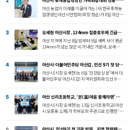
아산시 후계농업경영인 가족화합대회 성황…세대 잇는 농업 공동체 구축
대규모 투자를 지역경제 활성화와 민간 투자 확
2
대로 연결해야 한다는 오세현 시장의 지시에 따
아산 농업의 미래를 이끌어가는 (사)한국후계농
라, ‘삼성 투자 행정지원 추진단(가칭, 이하 추진
업경영인아산시연합회(회장 정순)가 8일 아산시
단)’을 구성하고 투자 전 과정을 지원하는 원스톱
복합스포츠센터에서 ‘제19회 아산시 후계농업경
행정체계를 본격 가동하기로 했다. 시는 이 같은
영인 가족화합대회’를 성황리에 개최했다.이번
방침에 따라 8일 김범수 부시장 주재로 전 실·국
오세현 아산시장, 134mm 집중호우에 긴급재난대책회의 소집
행사는 농업의 지속가능한 발전을 위해 헌신하고
3
장이 참석한 가운데 추진단 구성을 위한 첫 회의
있는 후계농업경영인들이 한자리에 모여 회원 간
아산 지역에 지난 8일 밤부터 9일 새벽 사이 평균
를 열고, 삼성 투자 지원을 위한 종합 행정지원체
유대감을 강화하고, 지속가능한 농업의 미래 비
134mm가 넘는 많은 비가 내린 가운데, 오세현
계 구축 방안을 논의했다.회의에 앞서 오세현 시
전에 대한 공감대를 형성하고자 마련됐다. 1부
아산시장이 9일 오전 긴급 재난대책 회의를 개최
장은 김범수 부시장과 핵심 간부들에게 “이번 추
기념식에서는 지역 농업 발전에 크게 기여한 우
하고 시민 안전 확보와 인명피해 방지를 위한 총
진단은 단순한 실무 지원을 넘어 침체된 민간 투
수 회원들에게 도지사 표창과 시장 표창 등이 수
아산시-더불어민주당 아산갑, 민선 9기 첫 당정협의회…지역 발전 협력 다짐
력 대응을 지시했다.시에 따르면, 지난 8일부터
4
자의 불확실성을 제거하고, 아산시 전체의 경제
여됐다. 이어진 2부 행사에서는 회원 모두가 참여
이어진 비로 이날 오전 5시 20분 호우주의보가 발
아산시(시장 오세현)는 6일 ‘건강밥상 온’에서 더
분위기를 반전시키는 마중물이 돼야 한다”고 강
하는 명랑운동회와 읍·면·동별 노래자랑 등 다
표된 데 이어, 오전 7시 40분을 기해 호우경보로
불어민주당 아산시(갑) 지역위원회와 민선 9기
조했다.이어 “삼성과 행정지원 협약(MOU) 체결
채로운 프로그램이 진행되며 화합과 소통의 장이
격상됐다. 8일부터 9일까지 이틀간 누적 강우량
첫 당정협의회를 열고 지역 핵심 현안과 국·도비
과 언론 등 매체를 활용한 전략적 홍보를 병행해
펼쳐졌다. 정순 한국후계농업경영인아산시연합
은 9일 오전 9시 30분 기준 평균 134.8㎜를 기록
확보 전략을 집중적으로 논의했다.이 자리에는
투자 분위기를 확산시키고, 침체된 민간 개발사
회장은 “앞으로도 한국후계농업경영인아산시연
했으며, 영인면이 161mm로 가장 많았다. 인근
아산 신리초등학교, ‘온(溫)마음 함께라면’ 기부행사로 라면 1,442개 후원
오세현 시장과 시 간부 공무원, 그리고 복기왕 국
5
업에도 새로운 동력을 불어넣어야 한다”고 주문
합회가 중심이 되어 지속가능한 농업·농촌을 실
음봉면(155mm)과 둔포면(154mm)에도 많은 비
회의원을 비롯해 더불어민주당 아산갑 소속 충남
했다.또 “삼성 투자의 파급효과를 적극 알려 민간
아산시(시장 오세현)는 13일 신리초등학교(아산
현하는 데 최선을 다하겠다”고 포부를 밝혔다. 오
가 내렸다. 이에 따라 시는 8일 밤 10시부터 재난
도의원과 아산시의원 등 40여 명이 참석했다.특
투자자들이 ‘앞으로 성장할 도시’라는 인식을 갖
시 모종동 소재)가 학부모회 주관으로 진행한 ‘온
세현 아산시장은 “이번 행사가 세대 간의 소통과
안전대책본부 비상 1단계를 가동하고 안전총괄
히 당정은 인공지능(AI) 산업 육성과 광역교통망
고 다시 투자에 나설 수 있도록 만드는 것이 중요
(溫)마음 함께라면’ 기부행사를 통해 모은 라면을
유대를 더욱 돈독히 하고 미래 농업에 대한 공감
과 등 60여 명이 밤샘 비상근무를 실시하며 상황
확충, 정부예산 확보를 통해 민선 9기 핵심 비전
하다”며 “전국에서 가장 먼저 메가프로젝트를 현
지역 내 취약계층에 후원했다고 밝혔다.이번 행
대를 넓히는 뜻깊은 계기가 되었기를 바란다”며,
을 예의주시하고 있다.이번 비로 현재까지 가로
인 ‘50만 자족도시’ 실현 기반을 앞당기는 데 힘을
실화하는 도시가 아산이라는 점을 적극 부각해야
아산시, 민선9기 첫 기관 방문...지역 협력체계 강화 나서
사는 학생들이 나눔과 이웃사랑의 가치를 직접
6