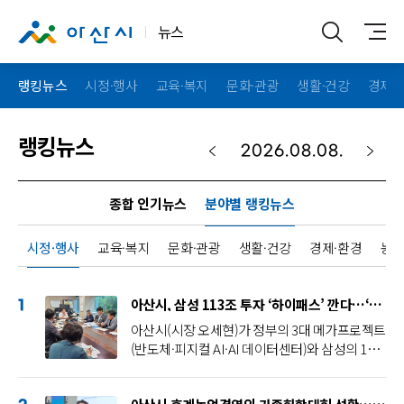
뉴스
랭킹뉴스
시정·행사
교육·복지
문화·관광
생활·건강
경제·
랭킹뉴스
종합 인기뉴스
분야별 랭킹뉴스
시정·행사
교육·복지
문화·관광
생활·건강
경제·환경
농·
아산시, 삼성 113조 투자 ‘하이패스’ 깐다…‘신속 지원·전략 대응 추진단’ 가동
1
아산시(시장 오세현)가 정부의 3대 메가프로젝트
(반도체·피지컬 AI·AI 데이터센터)와 삼성의 113
조 원 규모 투자에 선제적으로 대응하기 위해 범
부서 행정지원체계 구축에 나섰다.시는 삼성의